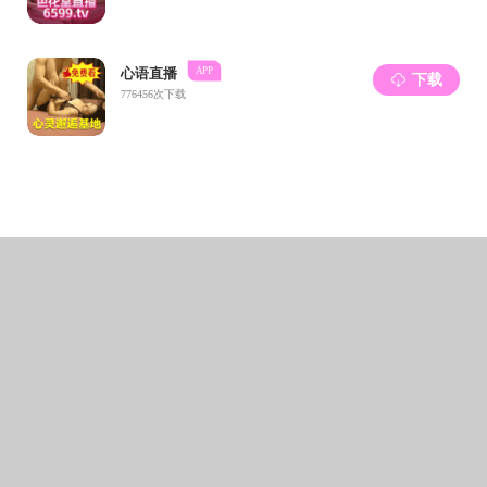
CSSCI )
18.
李宏伟
, “
碳锁定
”
与
“
碳
19.
李宏伟
,
杨梅锦
,
低碳经
20.
李宏伟
,
屈锡华
,
杨梅锦
21.
胥璐
,
李宏伟
,
屈锡华
,
22.
李宏伟
, “
碳锁定
”
与低
23.
李宏伟
,
王晓峰
,
地缘村
24.
戴彬
,
屈锡华
,
李宏伟
,
25.
李宏伟
,
屈锡华
,
路径演
26.
李宏伟
,
屈锡华
,
隐喻与
27.
童洁
,
魏奇锋
,
李宏伟
,
28.
李宏伟
,
屈锡华
,
不同类
29.
戴彬
,
屈锡华
,
李宏伟
,
30.
李宏伟
,
雷涛
,
严敏
,
科
31.
屈锡华
,
严敏
,
李宏伟
,
32.
李宏伟
,
罗钧
,
社会机理
33.
李宏伟
,
李友民
,
建立农
34.
李宏伟
,
屈锡华
,
制度陷